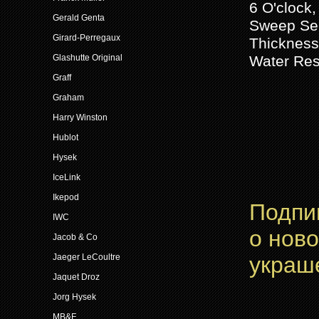
6 O'clock
Gerald Genta
Sweep Sec
Girard-Perregaux
Thickness:
Water Res
Glashutte Original
Graff
Graham
Harry Winston
Hublot
Hysek
IceLink
Ikepod
Подпи
IWC
о нов
Jacob & Co
украш
Jaeger LeCoultre
Jaquet Droz
Jorg Hysek
MB&F