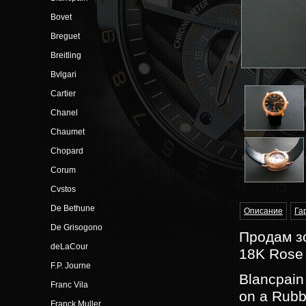
Bovet
Breguet
Breitling
Bvlgari
Cartier
Chanel
Chaumet
Chopard
Corum
Cvstos
De Bethune
Описание
Га
De Grisogono
Продам зо
deLaCour
18K Rose
F.P. Journe
Blancpain
Franc Vila
on a Rubb
Franck Muller