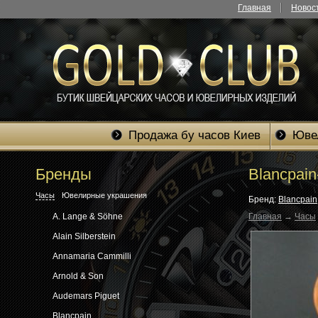
Главная
Новос
Продажа бу часов Киев
Юве
Бренды
Blancpain
Часы
Ювелирные украшения
Бренд:
Blancpain
Главная
→
Часы
A. Lange & Söhne
Alain Silberstein
Annamaria Cammilli
Arnold & Son
Audemars Piguet
Blancpain