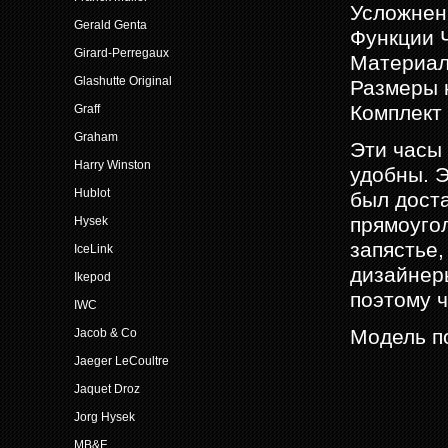
Усложнен
Gerald Genta
Функции 
Girard-Perregaux
Материал
Glashutte Original
Размеры к
Комплект
Graff
Graham
Эти часы
Harry Winston
удобны. Э
Hublot
был доста
прямоуго
Hysek
запястье,
IceLink
дизайнеры
Ikepod
поэтому ч
IWC
Модель по
Jacob & Co
Jaeger LeCoultre
Jaquet Droz
Jorg Hysek
MB&F