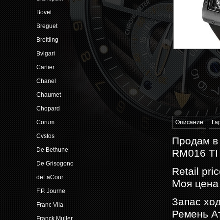
Bovet
Breguet
Breitling
Bvlgari
Cartier
Chanel
Chaumet
Chopard
Описание
Га
Corum
Cvstos
Продам в 
De Bethune
RM016 TI 
De Grisogono
Retail pri
deLaCour
Моя цена
F.P. Journe
Запас ход
Franc Vila
Ремень А
Franck Muller