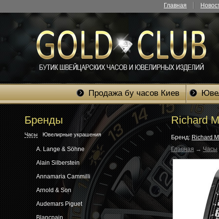
Главная
Новос
Продажа бу часов Киев
Юве
Бренды
Richard M
Часы
Ювелирные украшения
Бренд:
Richard Mi
Главная
→
Часы
A. Lange & Söhne
Alain Silberstein
Annamaria Cammilli
Arnold & Son
Audemars Piguet
Blancpain