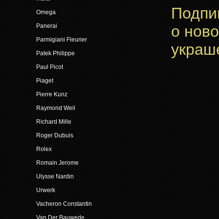
Подпи
Omega
о нов
Panerai
Parmigiani Fleurier
украш
Patek Philippe
Paul Picot
Piaget
Pierre Kunz
Raymond Weil
Richard Mille
Roger Dubuis
Rolex
Romain Jerome
Ulysse Nardin
Urwerk
Vacheron Constantin
Van Der Bauwede