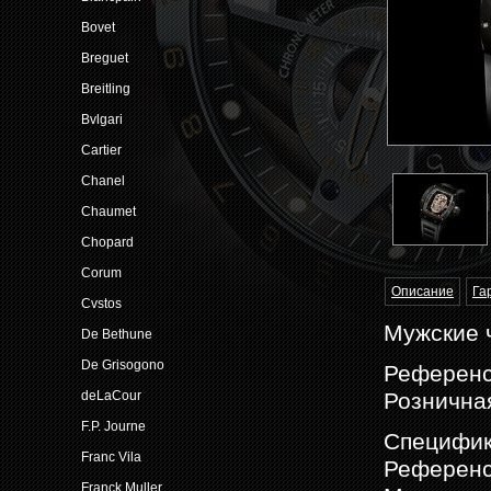
Bovet
Breguet
Breitling
Bvlgari
Cartier
Chanel
Chaumet
Chopard
Corum
Описание
Га
Cvstos
Мужские ч
De Bethune
De Grisogono
Референс:
Розничная
deLaCour
F.P. Journe
Cпецифик
Franc Vila
Референс 
Franck Muller