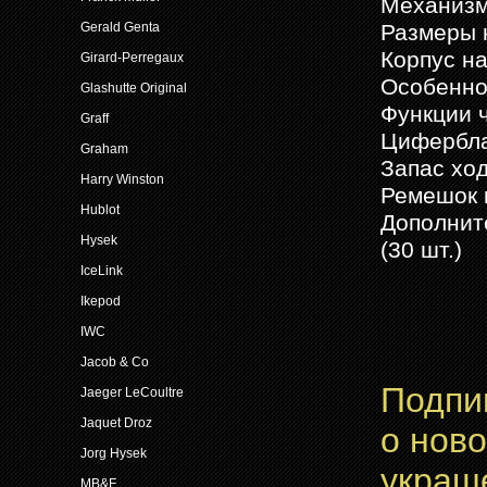
Механизм
Размеры к
Gerald Genta
Корпус н
Girard-Perregaux
Особенно
Glashutte Original
Функции 
Graff
Цифербла
Graham
Запас ход
Harry Winston
Ремешок к
Hublot
Дополнит
Hysek
(30 шт.)
IceLink
Ikepod
IWC
Jacob & Co
Подпи
Jaeger LeCoultre
Jaquet Droz
о нов
Jorg Hysek
украш
MB&F