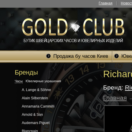
Главная
Новос
Продажа бу часов Киев
Юве
Бренды
Richar
Часы
Ювелирные украшения
Бренд:
Ri
A. Lange & Söhne
Главная
Alain Silberstein
Annamaria Cammilli
Arnold & Son
Audemars Piguet
Blancpain