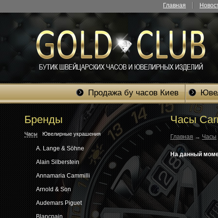
Главная
Новос
Продажа бу часов Киев
Юве
Бренды
Часы Carr
Часы
Ювелирные украшения
Главная
→
Часы
A. Lange & Söhne
На данный момен
Alain Silberstein
Annamaria Cammilli
Arnold & Son
Audemars Piguet
Blancpain