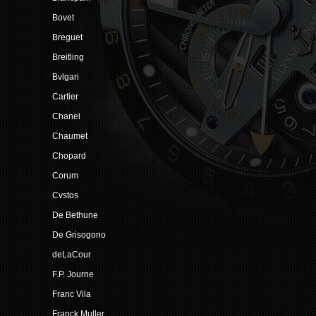
Bovet
Breguet
Breitling
Bvlgari
Cartier
Chanel
Chaumet
Chopard
Corum
Cvstos
De Bethune
De Grisogono
deLaCour
F.P. Journe
Franc Vila
Franck Muller