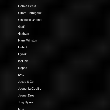
Gerald Genta
Girard-Perregaux
Glashutte Original
Graff
Graham
Harry Winston
Hublot
Hysek
IceLink
Ikepod
IWC
Jacob & Co
Jaeger LeCoultre
Jaquet Droz
Jorg Hysek
MB&F